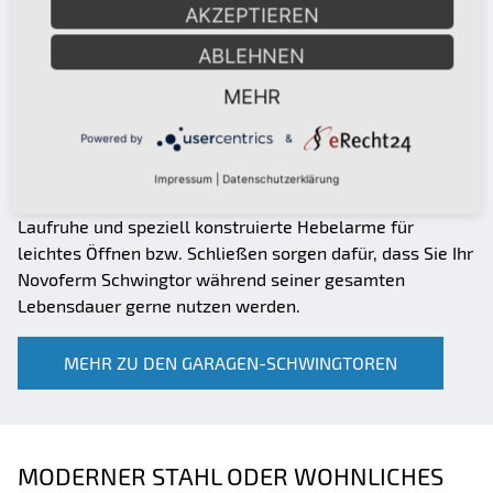
AKZEPTIEREN
VORZÜGE WÄHREND EINBAU UND
ANWENDUNG
ABLEHNEN
Auch ansonsten erweisen sich Garagen-Schwingtore von
MEHR
Novoferm als vorteilhaft. Bereits beim Einbau
Powered by
&
überzeugen sie, sei als vormontiertes Tor in Normgröße
oder als passgenaues Tor für die Fertiggarage. Das gilt
Impressum
|
Datenschutzerklärung
für den Neubau genauso wie für die Renovierung. Hohe
Laufruhe und speziell konstruierte Hebelarme für
leichtes Öffnen bzw. Schließen sorgen dafür, dass Sie Ihr
Novoferm Schwingtor während seiner gesamten
Lebensdauer gerne nutzen werden.
MEHR ZU DEN GARAGEN-SCHWINGTOREN
MODERNER STAHL ODER WOHNLICHES