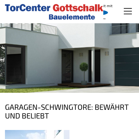
In Zusammenarbeit mit
Produkte
Produkt konfigurieren
Service
Referenzen
Downloads
Über uns
GARAGEN-SCHWINGTORE: BEWÄHRT
UND BELIEBT
Kontakt